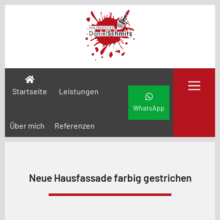
Me
Startseite
Leistungen
WhatsApp
Über mich
Referenzen
Neue Hausfassade farbig gestrichen