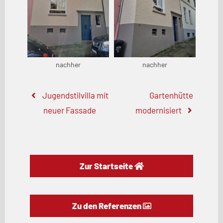
nachher
nachher
Jugendstilvilla mit
Gartenhütte
neuer Fassade
modernisiert
Zur Startseite
Zu den Referenzen